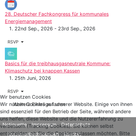
28. Deutscher Fachkongress für kommunales
Energiemanagement
22nd Sep., 2026 - 23rd Sep., 2026
RSVP
Basics für die treibhausgasneutrale Kommune:
Klimaschutz bei knappen Kassen
25th Juni, 2026
RSVP
Wir benutzen Cookies
Wir nutzen Cookies auf unserer Website. Einige von ihnen
Weitere Einträge laden
sind essenziell für den Betrieb der Seite, während andere
uns helfen, diese Website und die Nutzererfahrung zu
Netiquette
Impressum
Datenschutz
verbessern (Tracking Cookies). Sie können selbst
entscheiden, ob Sie die Cookies zulassen möchten. Bitte
Nutzungsbedingungen
Kontakt