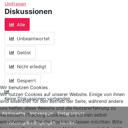
Umfragen
Diskussionen
Alle
Unbeantwortet
Gelöst
Nicht erledigt
Gesperrt
Wir benutzen Cookies
Wir nutzen Cookies auf unserer Website. Einige von ihnen
Keine Diskussionen vorhanden
sind essenziell für den Betrieb der Seite, während andere
uns helfen, diese Website und die Nutzererfahrung zu
Netiquette
Impressum
Datenschutz
verbessern (Tracking Cookies). Sie können selbst
entscheiden, ob Sie die Cookies zulassen möchten. Bitte
Nutzungsbedingungen
Kontakt