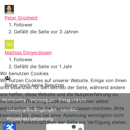
Peter Grünheid
Follower
Gefällt die Seite vor 3 Jahren
Mathias Dingerdissen
Follower
Gefällt die Seite vor 1 Jahr
Wir benutzen Cookies
Wir nutzen Cookies auf unserer Website. Einige von ihnen
Bisher noch keine Benutzer
sind essenziell für den Betrieb der Seite, während andere
uns helfen, diese Website und die Nutzererfahrung zu
Netiquette
Impressum
Datenschutz
verbessern (Tracking Cookies). Sie können selbst
entscheiden, ob Sie die Cookies zulassen möchten. Bitte
Nutzungsbedingungen
Kontakt
beachten Sie, dass bei einer Ablehnung womöglich nicht
Projektaktualisierung
mehr alle Funktionalitäten der Seite zur Verfügung stehen.
♿