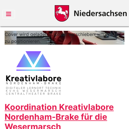
Cover wird geladen ...
Cover verschieben, um es neu
zu positionieren.
Koordination Kreativlabore
Nordenham-Brake für die
Wesermarsch