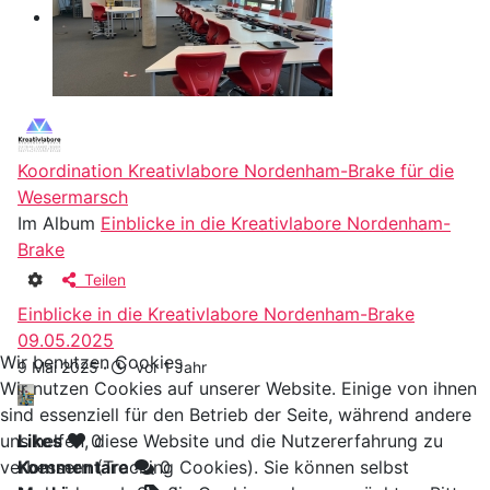
Koordination Kreativlabore Nordenham-Brake für die
Wesermarsch
Im Album
Einblicke in die Kreativlabore Nordenham-
Brake
Teilen
Einblicke in die Kreativlabore Nordenham-Brake
09.05.2025
Wir benutzen Cookies
9 Mai 2025
·
vor 1 Jahr
Wir nutzen Cookies auf unserer Website. Einige von ihnen
sind essenziell für den Betrieb der Seite, während andere
uns helfen, diese Website und die Nutzererfahrung zu
Likes
0
verbessern (Tracking Cookies). Sie können selbst
Kommentare
0