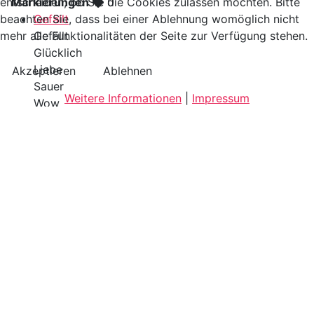
entscheiden, ob Sie die Cookies zulassen möchten. Bitte
Markierungen
0
beachten Sie, dass bei einer Ablehnung womöglich nicht
Gefällt
mehr alle Funktionalitäten der Seite zur Verfügung stehen.
Gefällt
Glücklich
Liebe
Akzeptieren
Ablehnen
Sauer
Weitere Informationen
|
Impressum
Wow
Traurig
Teilen
0
0
0
0
0
0
0
Auf diesem Foto
Es sind keine Markierung in diesem Foto vorhanden.