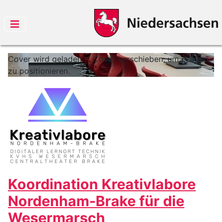
Cover wird geladen ...
Cover verschieben, um es neu
zu positionieren.
Koordination Kreativlabore
Nordenham-Brake für die
Wesermarsch