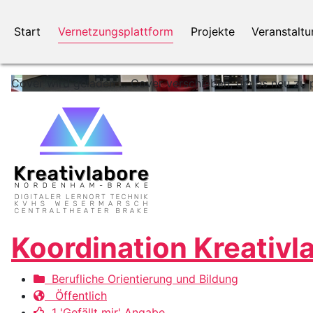
Start
Vernetzungsplattform
Projekte
Veranstalt
Cover wird geladen ...
Cover verschieben, um es neu zu p
Koordination Kreativ
Berufliche Orientierung und Bildung
Öffentlich
1 'Gefällt mir' Angabe