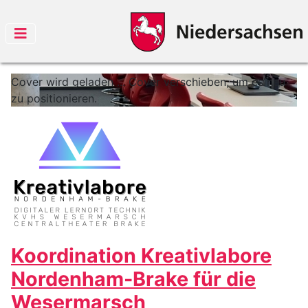
Cover wird geladen ...
Cover verschieben, um es neu
zu positionieren.
Koordination Kreativlabore
Nordenham-Brake für die
Wesermarsch