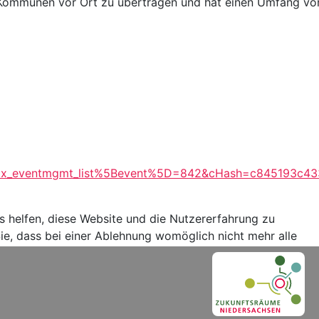
n Kommunen vor Ort zu übertragen und hat einen Umfang von
t&tx_eventmgmt_list%5Bevent%5D=842&cHash=c845193c4
ns helfen, diese Website und die Nutzererfahrung zu
ie, dass bei einer Ablehnung womöglich nicht mehr alle