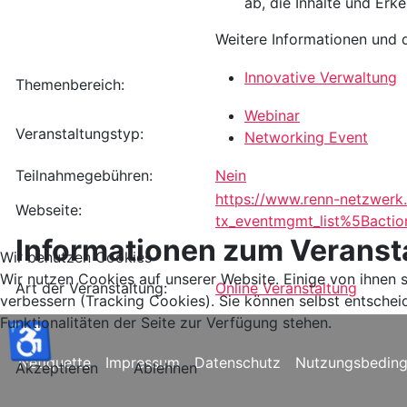
ab, die Inhalte und Er
Weitere Informationen und 
Innovative Verwaltung
Themenbereich:
Webinar
Veranstaltungstyp:
Networking Event
Teilnahmegebühren:
Nein
https://www.renn-netzwerk.
Webseite:
tx_eventmgmt_list%5Bact
Informationen zum Veranst
Wir benutzen Cookies
Wir nutzen Cookies auf unserer Website. Einige von ihnen s
Art der Veranstaltung:
Online Veranstaltung
verbessern (Tracking Cookies). Sie können selbst entschei
Funktionalitäten der Seite zur Verfügung stehen.
♿
Netiquette
Impressum
Datenschutz
Nutzungsbedin
Akzeptieren
Ablehnen