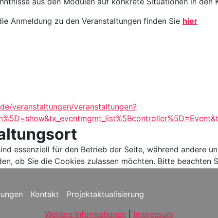
kenntnisse aus den Modulen auf konkrete Situationen in de
die Anmeldung zu den Veranstaltungen finden Sie
hier
de/veranstaltungen/veranstaltungen?
ion%5D=show&tx_eventmgmt_list%5Bcontroller%5D=Even
altungsort
ind essenziell für den Betrieb der Seite, während andere u
den, ob Sie die Cookies zulassen möchten. Bitte beachten S
gungen
Kontakt
Projektaktualisierung
Weitere Informationen
|
Impressum