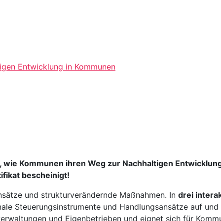
tigen Entwicklung in Kommunen
uf, wie Kommunen ihren Weg zur Nachhaltigen Entwicklung
fikat bescheinigt!
ansätze und strukturverändernde Maßnahmen. In
drei inter
unale Steuerungsinstrumente und Handlungsansätze auf und
verwaltungen und Eigenbetrieben und eignet sich für Komm