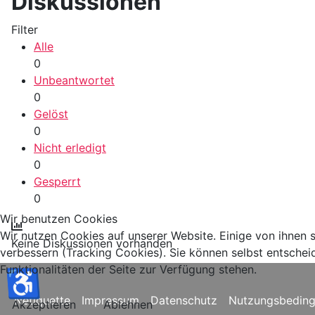
Diskussionen
Filter
Alle
0
Unbeantwortet
0
Gelöst
0
Nicht erledigt
0
Gesperrt
0
Wir benutzen Cookies
Wir nutzen Cookies auf unserer Website. Einige von ihnen s
Keine Diskussionen vorhanden
verbessern (Tracking Cookies). Sie können selbst entschei
Funktionalitäten der Seite zur Verfügung stehen.
♿
Netiquette
Impressum
Datenschutz
Nutzungsbedin
Akzeptieren
Ablehnen