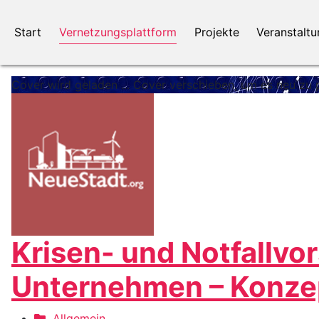
Start
Vernetzungsplattform
Projekte
Veranstalt
Cover wird geladen ...
Cover verschieben, um es neu zu p
Krisen- und Notfallvo
Unternehmen – Konze
Allgemein