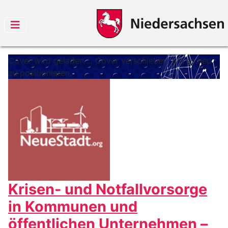
Cover wird geladen ...
Cover verschieben, um es neu
zu positionieren.
Krisen- und Notfallvorsorge
in Kommunen und
öffentlichen Unternehmen –