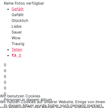
Keine Fotos verfügbar
Gefällt
Gefällt
Glücklich
Liebe
Sauer
Wow
Traurig
Teilen
0
0
0
0
0
0
0
Wir benutzen Cookies
Personen in diesem Album
Wir nutzen Cookies auf unserer Website. Einige von ihnen
In diesem Album wurde bisher noch niemand markiert.
sind essenziell für den Betrieb der Seite, während andere