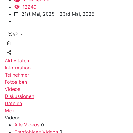
12249
21st Mai, 2025 - 23rd Mai, 2025
RSVP
Aktivitäten
Information
Teilnehmer
Fotoalben
Videos
Diskussionen
Dateien
Mehr
Videos
Alle Videos
0
Empfohlene Videos
0