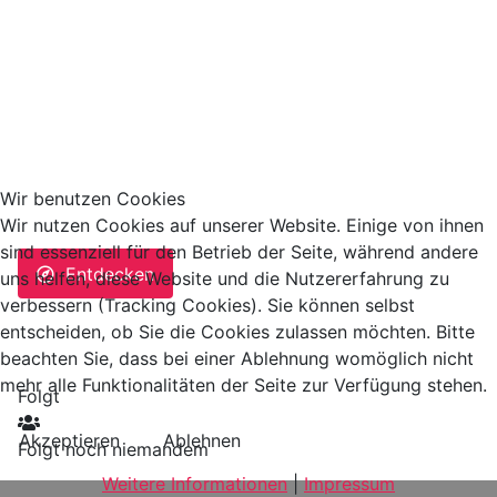
Wir benutzen Cookies
Wir nutzen Cookies auf unserer Website. Einige von ihnen
sind essenziell für den Betrieb der Seite, während andere
Entdecken
uns helfen, diese Website und die Nutzererfahrung zu
verbessern (Tracking Cookies). Sie können selbst
entscheiden, ob Sie die Cookies zulassen möchten. Bitte
beachten Sie, dass bei einer Ablehnung womöglich nicht
mehr alle Funktionalitäten der Seite zur Verfügung stehen.
Folgt
Akzeptieren
Ablehnen
Folgt noch niemandem
Weitere Informationen
|
Impressum