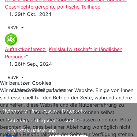
Geschlechtergerechte politische Teilhabe
29th Okt., 2024
RSVP
Auftaktkonferenz „Kreislaufwirtschaft in ländlichen
Regionen“
26th Sep., 2024
RSVP
Wir benutzen Cookies
Wir nutzen Cookies auf unserer Website. Einige von ihnen
Weitere Einträge laden
sind essenziell für den Betrieb der Seite, während andere
uns helfen, diese Website und die Nutzererfahrung zu
Netiquette
Impressum
Datenschutz
verbessern (Tracking Cookies). Sie können selbst
entscheiden, ob Sie die Cookies zulassen möchten. Bitte
Nutzungsbedingungen
Kontakt
beachten Sie, dass bei einer Ablehnung womöglich nicht
Projektaktualisierung
mehr alle Funktionalitäten der Seite zur Verfügung stehen.