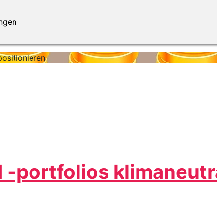
ungen
ositionieren.
-portfolios klimaneut