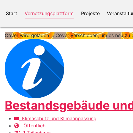
Start
Vernetzungsplattform
Projekte
Veranstalt
Cover wird geladen ...
Cover verschieben, um es neu zu p
Bestandsgebäude und 
Klimaschutz und Klimaanpassung
Öffentlich
1 Teilnehmer