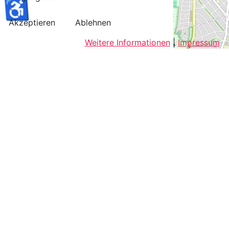
♿
Akzeptieren
Ablehnen
Weitere Informationen
|
Impressum
+
−
Leaflet
| ©
OpenStreetMap