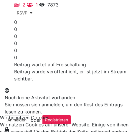
2
1
7873
RSVP
0
0
0
0
0
0
Beitrag wartet auf Freischaltung
Beitrag wurde veröffentlicht, er ist jetzt im Stream
sichtbar.
Noch keine Aktivität vorhanden.
Sie müssen sich anmelden, um den Rest des Eintrags
lesen zu können.
Wir benutzen Cookies
oder
Anmelden
Registrieren
Wir nutzen Cookies auf unserer Website. Einige von ihnen
sind essenziell für den Betrieb der Seite, während andere