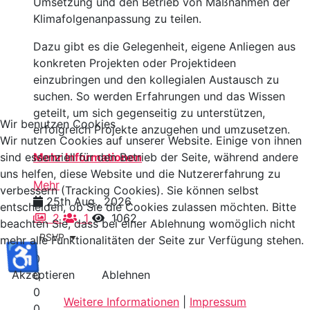
Umsetzung und den Betrieb von Maßnahmen der
Klimafolgenanpassung zu teilen.
Dazu gibt es die Gelegenheit, eigene Anliegen aus
konkreten Projekten oder Projektideen
einzubringen und den kollegialen Austausch zu
suchen. So werden Erfahrungen und das Wissen
geteilt, um sich gegenseitig zu unterstützen,
Wir benutzen Cookies
erfolgreich Projekte anzugehen und umzusetzen.
Wir nutzen Cookies auf unserer Website. Einige von ihnen
sind essenziell für den Betrieb der Seite, während andere
Mehr Informationen
uns helfen, diese Website und die Nutzererfahrung zu
Mehr
verbessern (Tracking Cookies). Sie können selbst
25th Aug., 2026
entscheiden, ob Sie die Cookies zulassen möchten. Bitte
2
1
1062
beachten Sie, dass bei einer Ablehnung womöglich nicht
RSVP
mehr alle Funktionalitäten der Seite zur Verfügung stehen.
♿
0
Akzeptieren
Ablehnen
0
0
Weitere Informationen
|
Impressum
0