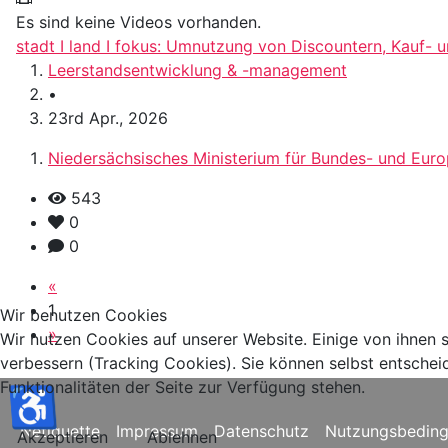
Es sind keine Videos vorhanden.
stadt I land I fokus: Umnutzung von Discountern, Kauf-
Leerstandsentwicklung & -management
•
23rd Apr., 2026
Niedersächsisches Ministerium für Bundes- und Eur
543
0
0
«
1
Wir benutzen Cookies
»
Wir nutzen Cookies auf unserer Website. Einige von ihnen s
verbessern (Tracking Cookies). Sie können selbst entschei
Funktionalitäten der Seite zur Verfügung stehen.
♿
Netiquette
Impressum
Datenschutz
Nutzungsbedin
Akzeptieren
Ablehnen