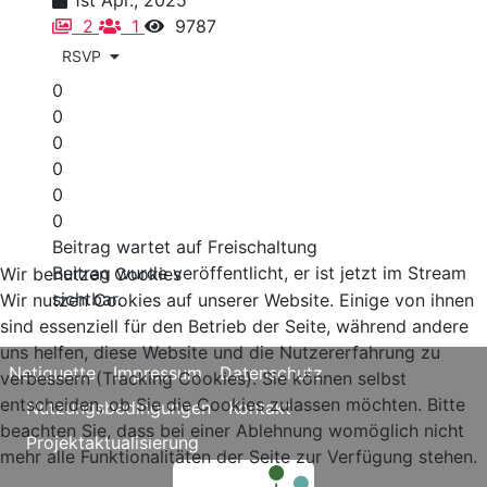
2
1
9787
RSVP
0
0
0
0
0
0
Beitrag wartet auf Freischaltung
Beitrag wurde veröffentlicht, er ist jetzt im Stream
Wir benutzen Cookies
sichtbar.
Wir nutzen Cookies auf unserer Website. Einige von ihnen
sind essenziell für den Betrieb der Seite, während andere
uns helfen, diese Website und die Nutzererfahrung zu
Netiquette
Impressum
Datenschutz
verbessern (Tracking Cookies). Sie können selbst
entscheiden, ob Sie die Cookies zulassen möchten. Bitte
Nutzungsbedingungen
Kontakt
beachten Sie, dass bei einer Ablehnung womöglich nicht
Projektaktualisierung
mehr alle Funktionalitäten der Seite zur Verfügung stehen.