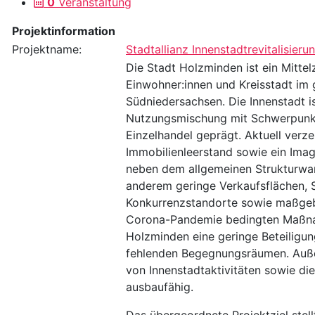
0
Veranstaltung
Projektinformation
Projektname:
Stadtallianz Innenstadtrevitalisier
Die Stadt Holzminden ist ein Mitte
Einwohner:innen und Kreisstadt im 
Südniedersachsen. Die Innenstadt is
Nutzungsmischung mit Schwerpunk
Einzelhandel geprägt. Aktuell verze
Immobilienleerstand sowie ein Ima
neben dem allgemeinen Strukturwan
anderem geringe Verkaufsflächen, 
Konkurrenzstandorte sowie maßgebl
Corona-Pandemie bedingten Maßnah
Holzminden eine geringe Beteiligun
fehlenden Begegnungsräumen. Auße
von Innenstadtaktivitäten sowie die
ausbaufähig.
Das übergeordnete Projektziel stellt