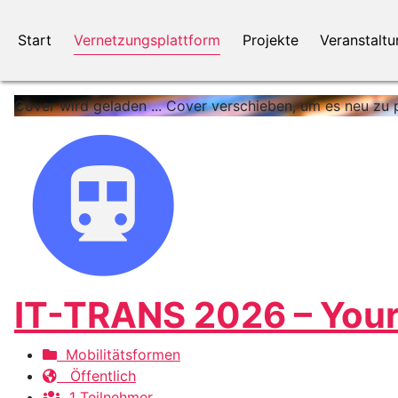
Start
Vernetzungsplattform
Projekte
Veranstalt
Cover wird geladen ...
Cover verschieben, um es neu zu p
IT-TRANS 2026 – Your h
Mobilitätsformen
Öffentlich
1 Teilnehmer