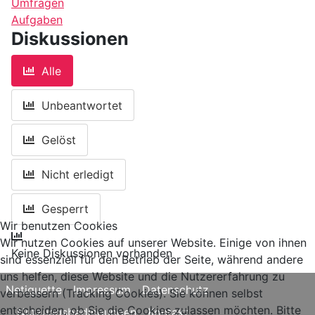
Umfragen
Aufgaben
Diskussionen
Alle
Unbeantwortet
Gelöst
Nicht erledigt
Gesperrt
Wir benutzen Cookies
Wir nutzen Cookies auf unserer Website. Einige von ihnen
Keine Diskussionen vorhanden
sind essenziell für den Betrieb der Seite, während andere
uns helfen, diese Website und die Nutzererfahrung zu
Netiquette
Impressum
Datenschutz
verbessern (Tracking Cookies). Sie können selbst
entscheiden, ob Sie die Cookies zulassen möchten. Bitte
Nutzungsbedingungen
Kontakt