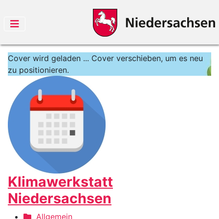
Cover wird geladen ...
Cover verschieben, um es neu
zu positionieren.
Klimawerkstatt
Niedersachsen
Allgemein