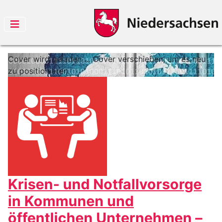
Cover wird geladen ...
Cover verschieben, um es neu
zu positionieren.
Krisen- und Notfallvorsorge
in Kommunen und
öffentlichen Unternehmen –