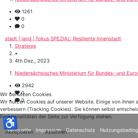
1261
0
0
stadt | land | fokus SPEZIAL: Resiliente Innenstadt
Strategie
•
4th Dez., 2023
Niedersächsisches Ministerium für Bundes- und Eur
2942
0
Wir benutzen Cookies
0
Wir nutzen Cookies auf unserer Website. Einige von ihnen s
verbessern (Tracking Cookies). Sie können selbst entschei
Funktionalitäten der Seite zur Verfügung stehen.
♿
Netiquette
Impressum
Datenschutz
Nutzungsbedin
Akzeptieren
Ablehnen