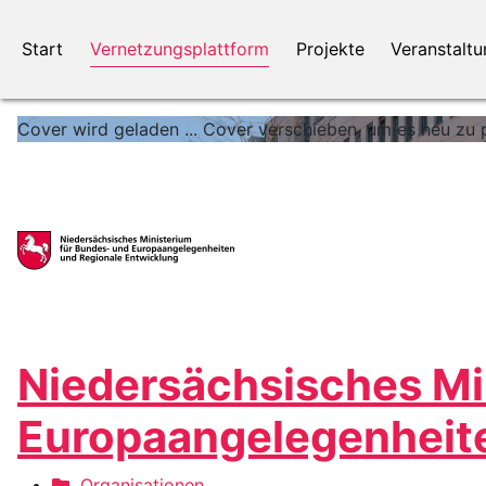
Start
Vernetzungsplattform
Projekte
Veranstalt
Cover wird geladen ...
Cover verschieben, um es neu zu p
Niedersächsisches Mi
Europaangelegenheite
Organisationen