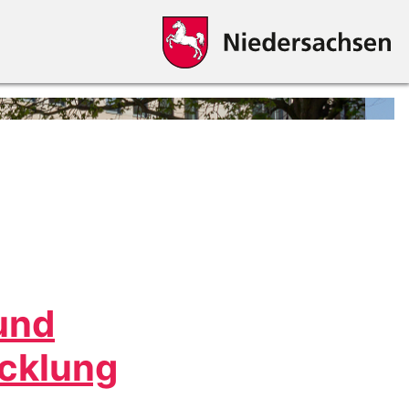
und
icklung