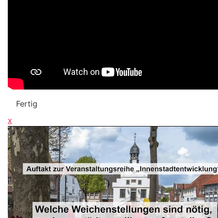
Fertig
x