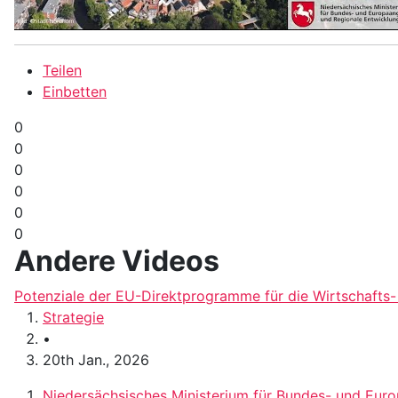
Teilen
Einbetten
0
0
0
0
0
0
Andere Videos
Potenziale der EU-Direktprogramme für die Wirtschafts-
Strategie
•
20th Jan., 2026
Niedersächsisches Ministerium für Bundes- und Eur