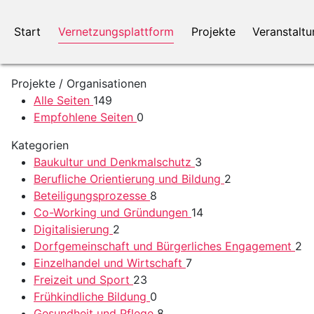
Start
Vernetzungsplattform
Projekte
Veranstalt
Projekte / Organisationen
Alle Seiten
149
Empfohlene Seiten
0
Kategorien
Baukultur und Denkmalschutz
3
Berufliche Orientierung und Bildung
2
Beteiligungsprozesse
8
Co-Working und Gründungen
14
Digitalisierung
2
Dorfgemeinschaft und Bürgerliches Engagement
2
Einzelhandel und Wirtschaft
7
Freizeit und Sport
23
Frühkindliche Bildung
0
Gesundheit und Pflege
8