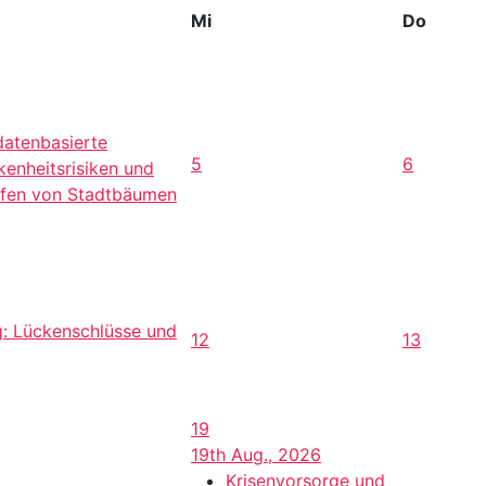
Mi
Do
datenbasierte
5
6
kenheitsrisiken und
fen von Stadtbäumen
g: Lückenschlüsse und
12
13
19
19th Aug., 2026
Krisenvorsorge und