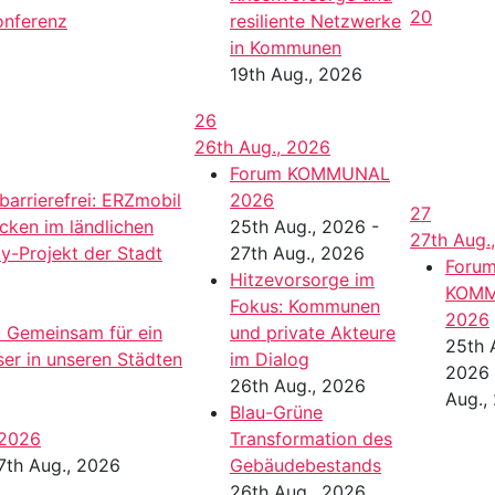
20
onferenz
resiliente Netzwerke
in Kommunen
19th Aug., 2026
26
26th Aug., 2026
Forum KOMMUNAL
 barrierefrei: ERZmobil
2026
27
ücken im ländlichen
25th Aug., 2026 -
27th Aug.
y-Projekt der Stadt
27th Aug., 2026
Foru
Hitzevorsorge im
KOM
Fokus: Kommunen
2026
: Gemeinsam für ein
und private Akteure
25th 
er in unseren Städten
im Dialog
2026 
26th Aug., 2026
Aug.,
Blau-Grüne
2026
Transformation des
7th Aug., 2026
Gebäudebestands
26th Aug., 2026