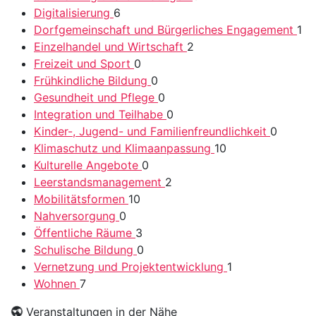
Digitalisierung
6
Dorfgemeinschaft und Bürgerliches Engagement
1
Einzelhandel und Wirtschaft
2
Freizeit und Sport
0
Frühkindliche Bildung
0
Gesundheit und Pflege
0
Integration und Teilhabe
0
Kinder-, Jugend- und Familienfreundlichkeit
0
Klimaschutz und Klimaanpassung
10
Kulturelle Angebote
0
Leerstandsmanagement
2
Mobilitätsformen
10
Nahversorgung
0
Öffentliche Räume
3
Schulische Bildung
0
Vernetzung und Projektentwicklung
1
Wohnen
7
Veranstaltungen in der Nähe