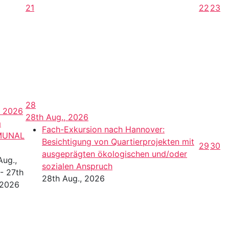
21
22
23
28
, 2026
28th Aug., 2026
m
Fach-Exkursion nach Hannover:
MUNAL
Besichtigung von Quartierprojekten mit
29
30
ausgeprägten ökologischen und/oder
Aug.,
sozialen Anspruch
- 27th
28th Aug., 2026
 2026