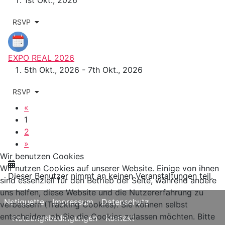
RSVP
EXPO REAL 2026
5th Okt., 2026 - 7th Okt., 2026
RSVP
«
1
2
»
Wir benutzen Cookies
Wir nutzen Cookies auf unserer Website. Einige von ihnen
Dieser Benutzer nimmt an keinen Veranstaltungen teil.
sind essenziell für den Betrieb der Seite, während andere
uns helfen, diese Website und die Nutzererfahrung zu
Netiquette
Impressum
Datenschutz
verbessern (Tracking Cookies). Sie können selbst
entscheiden, ob Sie die Cookies zulassen möchten. Bitte
Nutzungsbedingungen
Kontakt