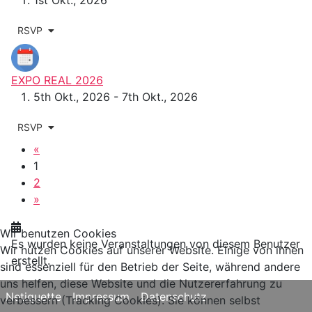
RSVP
EXPO REAL 2026
5th Okt., 2026 - 7th Okt., 2026
RSVP
«
1
2
»
Wir benutzen Cookies
Es wurden keine Veranstaltungen von diesem Benutzer
Wir nutzen Cookies auf unserer Website. Einige von ihnen
erstellt.
sind essenziell für den Betrieb der Seite, während andere
uns helfen, diese Website und die Nutzererfahrung zu
Netiquette
Impressum
Datenschutz
verbessern (Tracking Cookies). Sie können selbst